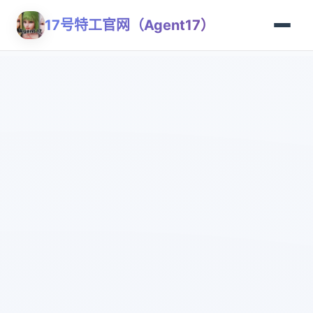
17号特工官网（Agent17）