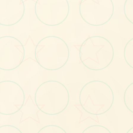
📫
No.1