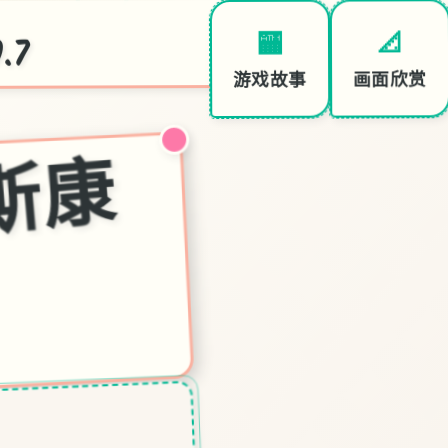
.7
📐
🏧
画面欣赏
游戏故事
欢
迎
来
到
米
斯
康
约