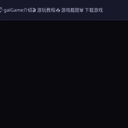
📬 galGame介绍
🎬 游玩教程
📥 游戏截图
🗑️ 下载游戏